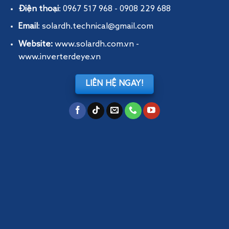
Điện thoại
: 0967 517 968 - 0908 229 688
Email
: solardh.technical@gmail.com
Website:
www.solardh.com.vn
-
www.inverterdeye.vn
LIÊN HỆ NGAY!