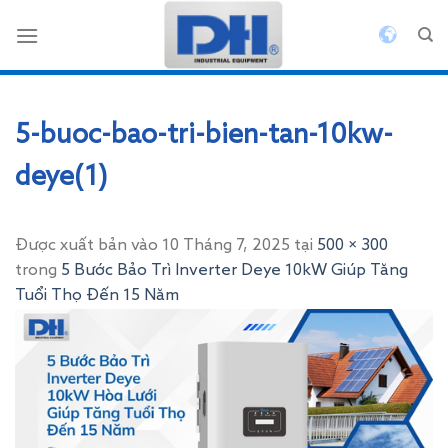
Bỏ
qua
nội
dung
5-buoc-bao-tri-bien-tan-10kw-
deye(1)
Được xuất bản vào
10 Tháng 7, 2025
tại
500 × 300
trong
5 Bước Bảo Trì Inverter Deye 10kW Giúp Tăng
Tuổi Thọ Đến 15 Năm