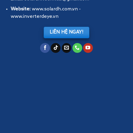
Website:
www.solardh.com.vn
-
www.inverterdeye.vn
LIÊN HỆ NGAY!