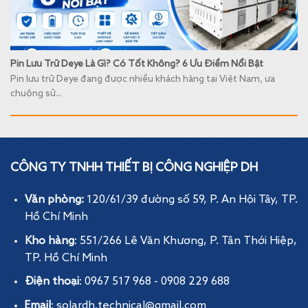
Pin Lưu Trữ Deye Là Gì? Có Tốt Không? 6 Ưu Điểm Nổi Bật
Pin lưu trữ Deye đang được nhiều khách hàng tại Việt Nam, ưa
chuộng sử...
CÔNG TY TNHH THIẾT BỊ CÔNG NGHIỆP DH
Văn phòng:
120/61/39 đường số 59, P. An Hội Tây
, TP.
Hồ Chí Minh
Kho hàng
: 551/266 Lê Văn Khương, P. Tân Thới Hiệp,
TP. Hồ Chí Minh
Điện thoại
: 0967 517 968 - 0908 229 688
Email
: solardh.technical@gmail.com