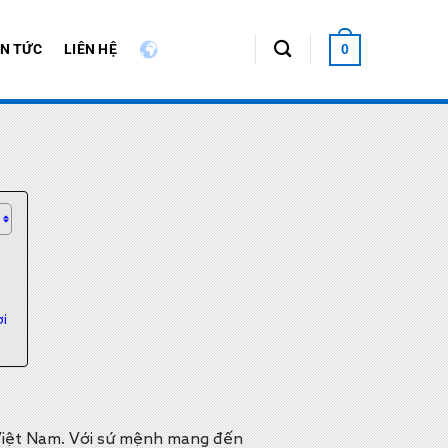
IN TỨC
LIÊN HỆ
0
i
i Việt Nam. Với sứ mệnh mang đến