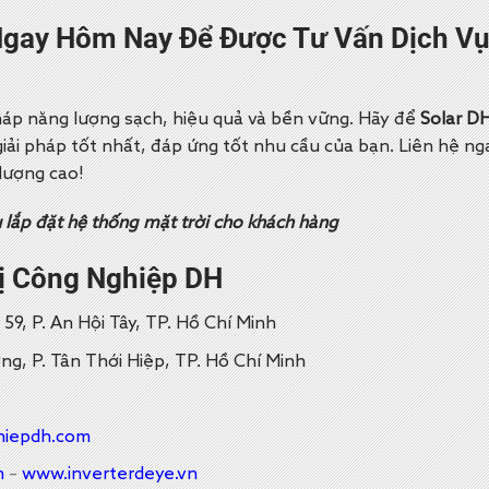
 Ngay Hôm Nay Để Được Tư Vấn Dịch Vụ
háp năng lượng sạch, hiệu quả và bền vững. Hãy để
Solar D
giải pháp tốt nhất, đáp ứng tốt nhu cầu của bạn.
Liên hệ ng
 lượng cao!
ụ lắp đặt hệ thống mặt trời cho khách hàng
ị Công Nghiệp DH
9, P. An Hội Tây, TP. Hồ Chí Minh
g, P. Tân Thới Hiệp, TP. Hồ Chí Minh
hiepdh.com
n
–
www.inverterdeye.vn