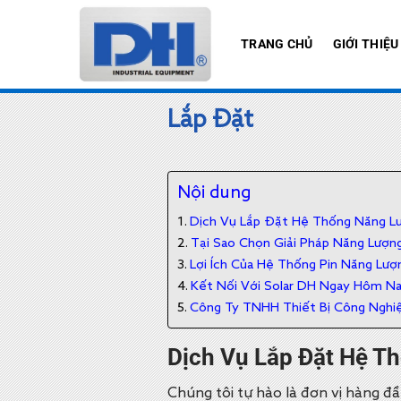
Bỏ
qua
TRANG CHỦ
GIỚI THIỆU
nội
dung
Lắp Đặt
Nội dung
Dịch Vụ Lắp Đặt Hệ Thống Năng Lư
Tại Sao Chọn Giải Pháp Năng Lượng
Lợi Ích Của Hệ Thống Pin Năng Lượ
Kết Nối Với Solar DH Ngay Hôm N
Công Ty TNHH Thiết Bị Công Nghi
Dịch Vụ Lắp Đặt Hệ T
Chúng tôi tự hào là đơn vị hàng đ