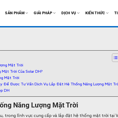
SẢN PHẨM
GIẢI PHÁP
DỊCH VỤ
KIẾN THỨC
T
ợng Mặt Trời
 Mặt Trời Của Solar DH?
ng Mặt Trời
ay Để Được Tư Vấn Dịch Vụ Lắp Đặt Hệ Thống Năng Lượng Mặt Trờ
ệp DH
hống Năng Lượng Mặt Trời
ầu, trong lĩnh vực cung cấp và lắp đặt hệ thống mặt trời tạ