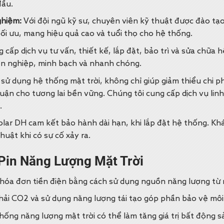
đầu.
ghiệm:
Với đội ngũ kỹ sư, chuyên viên kỹ thuật được đào tạ
tối ưu, mang hiệu quả cao và tuổi thọ cho hệ thống.
cấp dịch vụ tư vấn, thiết kế, lắp đặt, bảo trì và sửa chữa hệ
n nghiệp, minh bạch và nhanh chóng.
 sử dụng hệ thống mặt trời, không chỉ giúp giảm thiểu chi p
nhuận cho tương lai bền vững. Chúng tôi cung cấp dịch vụ lin
.
lar DH cam kết bảo hành dài hạn, khi lắp đặt hệ thống. Kh
thuật khi có sự cố xảy ra.
 Pin Năng Lượng Mặt Trời
óa đơn tiền điện bằng cách sử dụng nguồn năng lượng từ m
ải CO2 và sử dụng năng lượng tái tạo góp phần bảo vệ môi
hống năng lượng mặt trời có thể làm tăng giá trị bất động s