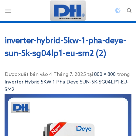
Bỏ
qua
nội
dung
inverter-hybrid-5kw-1-pha-deye-
sun-5k-sg04lp1-eu-sm2 (2)
Được xuất bản vào
4 Tháng 7, 2025
tại
800 × 800
trong
Inverter Hybrid 5KW 1 Pha Deye SUN-5K-SG04LP1-EU-
SM2