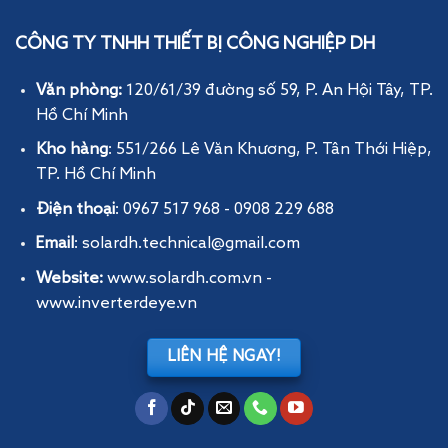
CÔNG TY TNHH THIẾT BỊ CÔNG NGHIỆP DH
Văn phòng:
120/61/39 đường số 59, P. An Hội Tây
, TP.
Hồ Chí Minh
Kho hàng
: 551/266 Lê Văn Khương, P. Tân Thới Hiệp,
TP. Hồ Chí Minh
Điện thoại
: 0967 517 968 - 0908 229 688
Email
: solardh.technical@gmail.com
Website:
www.solardh.com.vn
-
www.inverterdeye.vn
LIÊN HỆ NGAY!