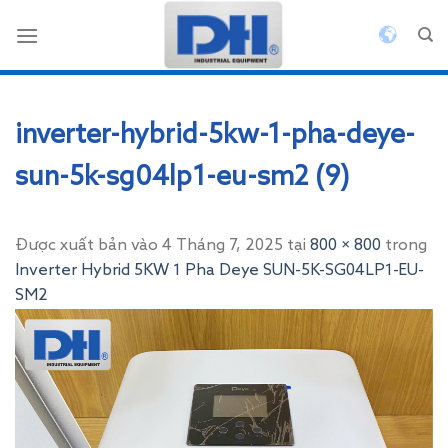
Bỏ
qua
nội
dung
inverter-hybrid-5kw-1-pha-deye-
sun-5k-sg04lp1-eu-sm2 (9)
Được xuất bản vào
4 Tháng 7, 2025
tại
800 × 800
trong
Inverter Hybrid 5KW 1 Pha Deye SUN-5K-SG04LP1-EU-
SM2