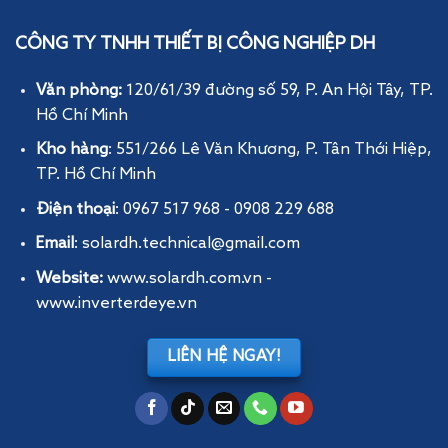
CÔNG TY TNHH THIẾT BỊ CÔNG NGHIỆP DH
Văn phòng:
120/61/39 đường số 59, P. An Hội Tây
, TP.
Hồ Chí Minh
Kho hàng
: 551/266 Lê Văn Khương, P. Tân Thới Hiệp,
TP. Hồ Chí Minh
Điện thoại
: 0967 517 968 - 0908 229 688
Email
: solardh.technical@gmail.com
Website:
www.solardh.com.vn
-
www.inverterdeye.vn
LIÊN HỆ NGAY!