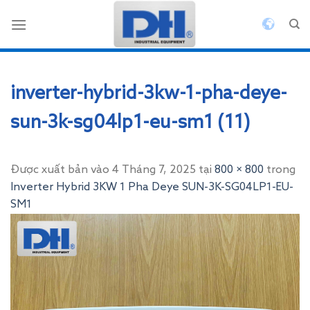
Bỏ
qua
nội
dung
inverter-hybrid-3kw-1-pha-deye-
sun-3k-sg04lp1-eu-sm1 (11)
Được xuất bản vào
4 Tháng 7, 2025
tại
800 × 800
trong
Inverter Hybrid 3KW 1 Pha Deye SUN-3K-SG04LP1-EU-
SM1