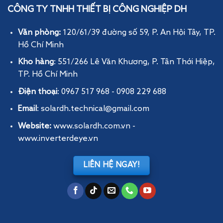
CÔNG TY TNHH THIẾT BỊ CÔNG NGHIỆP DH
Văn phòng:
120/61/39 đường số 59, P. An Hội Tây
, TP.
Hồ Chí Minh
Kho hàng
: 551/266 Lê Văn Khương, P. Tân Thới Hiệp,
TP. Hồ Chí Minh
Điện thoại
: 0967 517 968 - 0908 229 688
Email
: solardh.technical@gmail.com
Website:
www.solardh.com.vn
-
www.inverterdeye.vn
LIÊN HỆ NGAY!