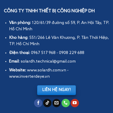
CÔNG TY TNHH THIẾT BỊ CÔNG NGHIỆP DH
Văn phòng:
120/61/39 đường số 59, P. An Hội Tây
, TP.
Hồ Chí Minh
Kho hàng
: 551/266 Lê Văn Khương, P. Tân Thới Hiệp,
TP. Hồ Chí Minh
Điện thoại
: 0967 517 968 - 0908 229 688
Email
: solardh.technical@gmail.com
Website:
www.solardh.com.vn
-
www.inverterdeye.vn
LIÊN HỆ NGAY!