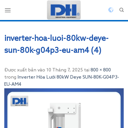
Bỏ
qua
nội
dung
inverter-hoa-luoi-80kw-deye-
sun-80k-g04p3-eu-am4 (4)
Được xuất bản vào
10 Tháng 7, 2025
tại
800 × 800
trong
Inverter Hòa Lưới 80kW Deye SUN-80K-G04P3-
EU-AM4