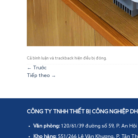
Cả bình luận và trackback hiện đều bị đóng.
←
Trước
Tiếp theo
→
CÔNG TY TNHH THIẾT BỊ CÔNG NGHIỆP DH
Văn phòng:
120/61/39 đường số 59, P. An Hội
Kho hàng
: 551/266 Lê Văn Khương, P. Tân Th