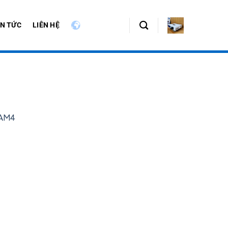
IN TỨC
LIÊN HỆ
-AM4