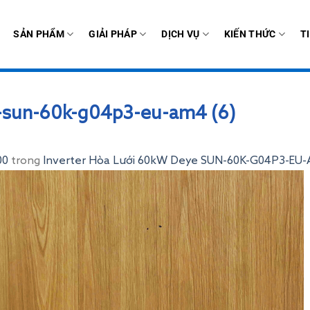
SẢN PHẨM
GIẢI PHÁP
DỊCH VỤ
KIẾN THỨC
T
e-sun-60k-g04p3-eu-am4 (6)
00
trong
Inverter Hòa Lưới 60kW Deye SUN-60K-G04P3-EU