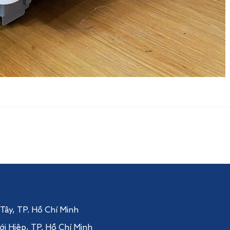
 Tây
, TP. Hồ Chí Minh
ới Hiệp,
TP. Hồ Chí Minh