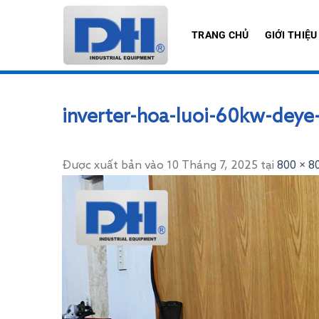
Bỏ
qua
TRANG CHỦ
GIỚI THIỆU
nội
dung
inverter-hoa-luoi-60kw-dey
Được xuất bản vào
10 Tháng 7, 2025
tại
800 × 8