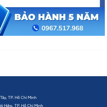
 Tây
, TP. Hồ Chí Minh
ới Hiệp,
TP. Hồ Chí Minh