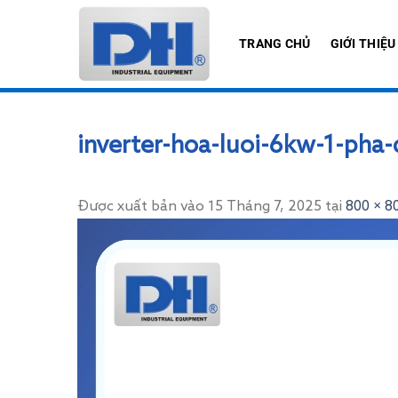
Bỏ
qua
TRANG CHỦ
GIỚI THIỆU
nội
dung
inverter-hoa-luoi-6kw-1-pha
Được xuất bản vào
15 Tháng 7, 2025
tại
800 × 8