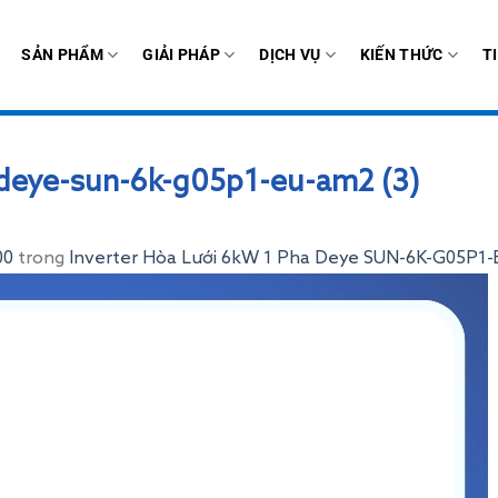
SẢN PHẨM
GIẢI PHÁP
DỊCH VỤ
KIẾN THỨC
T
-deye-sun-6k-g05p1-eu-am2 (3)
00
trong
Inverter Hòa Lưới 6kW 1 Pha Deye SUN-6K-G05P1