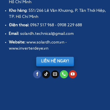
Hồ Chí Minh
Kho hàng
: 551/266 Lê Văn Khương, P. Tân Thới Hiệp,
TP. Hồ Chí Minh
Điện thoại
: 0967 517 968 - 0908 229 688
Email
: solardh.technical@gmail.com
Website:
www.solardh.com.vn
-
www.inverterdeye.vn
LIÊN HỆ NGAY!