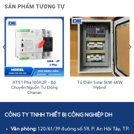
SẢN PHẨM TƯƠNG TỰ
ATS 1 Pha 100A 2P – Bộ
Tủ Điện Solar 5kW-6KW
Chuyển Nguồn Tự Động
Hybrid
Chanan
Bộ Chuyển Nguồn ATS 3 Pha 100A 4P Chanan
CÔNG TY TNHH THIẾT BỊ CÔNG NGHIỆP DH
Văn phòng:
120/61/39 đường số 59, P. An Hội Tây
, TP.