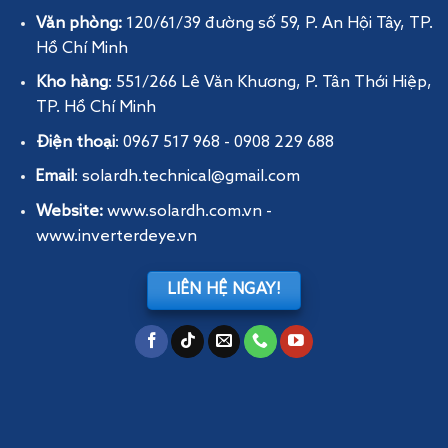
Văn phòng:
120/61/39 đường số 59, P. An Hội Tây
, TP.
Hồ Chí Minh
Kho hàng
: 551/266 Lê Văn Khương, P. Tân Thới Hiệp,
TP. Hồ Chí Minh
Điện thoại
: 0967 517 968 - 0908 229 688
Email
: solardh.technical@gmail.com
Website:
www.solardh.com.vn
-
www.inverterdeye.vn
LIÊN HỆ NGAY!