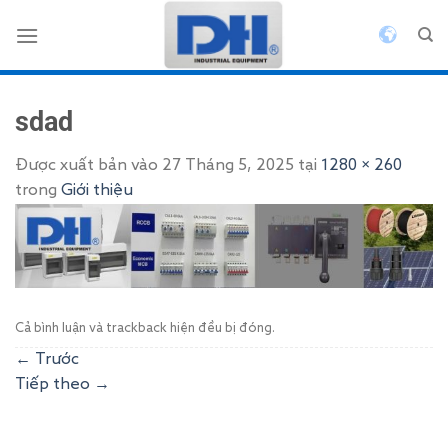
Bỏ
qua
nội
dung
sdad
Được xuất bản vào
27 Tháng 5, 2025
tại
1280 × 260
trong
Giới thiệu
Cả bình luận và trackback hiện đều bị đóng.
←
Trước
Tiếp theo
→