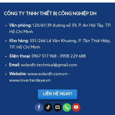
CÔNG TY TNHH THIẾT BỊ CÔNG NGHIỆP DH
Văn phòng:
120/61/39 đường số 59, P. An Hội Tây
, TP.
Hồ Chí Minh
Kho hàng
: 551/266 Lê Văn Khương, P. Tân Thới Hiệp,
TP. Hồ Chí Minh
Điện thoại
: 0967 517 968 - 0908 229 688
Email
: solardh.technical@gmail.com
Website:
www.solardh.com.vn
-
www.inverterdeye.vn
LIÊN HỆ NGAY!