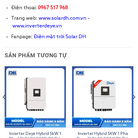
Điện thoại:
0967 517 968
Trang web:
www.solardh.com.vn
–
www.inverterdeye.vn
Fanpage:
Điện mặt trời Solar DH
SẢN PHẨM TƯƠNG TỰ
Inverter Deye Hybrid 5kW 1
Inverter Hybrid 5KW 1 Pha