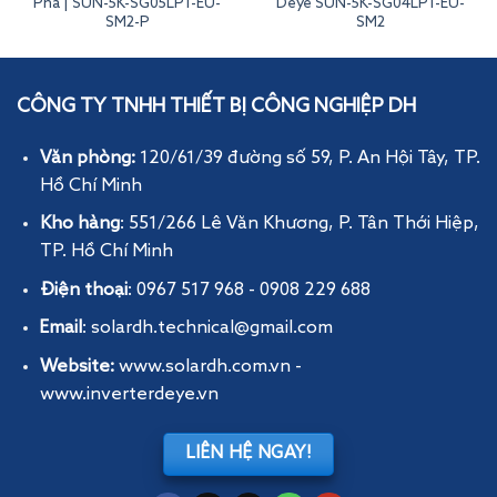
Pha | SUN-5K-SG05LP1-EU-
Deye SUN-5K-SG04LP1-EU-
SM2-P
SM2
Inverter Deye Hybrid 100kW 3 Pha Áp Cao | SUN-100K-SG02HP3-EU-GM10
CÔNG TY TNHH THIẾT BỊ CÔNG NGHIỆP DH
Văn phòng:
120/61/39 đường số 59, P. An Hội Tây
, TP.
Hồ Chí Minh
Kho hàng
: 551/266 Lê Văn Khương, P. Tân Thới Hiệp,
TP. Hồ Chí Minh
Điện thoại
: 0967 517 968 - 0908 229 688
Email
: solardh.technical@gmail.com
Website:
www.solardh.com.vn
-
www.inverterdeye.vn
LIÊN HỆ NGAY!