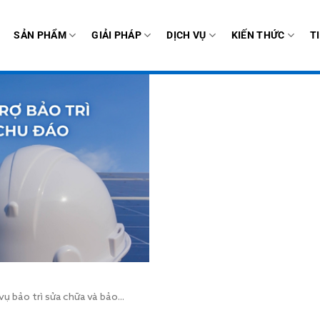
SẢN PHẨM
GIẢI PHÁP
DỊCH VỤ
KIẾN THỨC
T
 bảo trì sửa chữa và bảo...