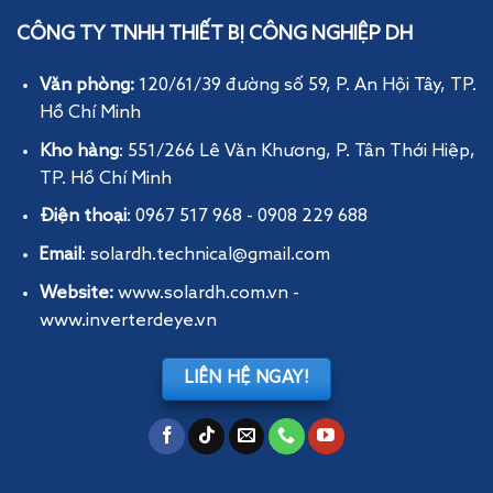
CÔNG TY TNHH THIẾT BỊ CÔNG NGHIỆP DH
Văn phòng:
120/61/39 đường số 59, P. An Hội Tây
, TP.
Hồ Chí Minh
Kho hàng
: 551/266 Lê Văn Khương, P. Tân Thới Hiệp,
TP. Hồ Chí Minh
Điện thoại
: 0967 517 968 - 0908 229 688
Email
: solardh.technical@gmail.com
Website:
www.solardh.com.vn
-
www.inverterdeye.vn
LIÊN HỆ NGAY!