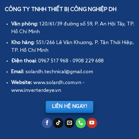
CÔNG TY TNHH THIẾT BỊ CÔNG NGHIỆP DH
Văn phòng:
120/61/39 đường số 59, P. An Hội Tây
, TP.
Hồ Chí Minh
Kho hàng
: 551/266 Lê Văn Khương, P. Tân Thới Hiệp,
TP. Hồ Chí Minh
Điện thoại
: 0967 517 968 - 0908 229 688
Email
: solardh.technical@gmail.com
Website:
www.solardh.com.vn
-
www.inverterdeye.vn
LIÊN HỆ NGAY!