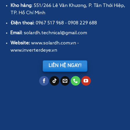
Kho hàng
: 551/266 Lê Văn Khương, P. Tân Thới Hiệp,
TP. Hồ Chí Minh
Điện thoại
: 0967 517 968 - 0908 229 688
Email
: solardh.technical@gmail.com
Website:
www.solardh.com.vn
-
www.inverterdeye.vn
LIÊN HỆ NGAY!