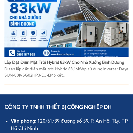
Lắp Đặt Điện Mặt Trời Hybrid 83kW Cho Nhà Xưởng Bình Dương
Dự án lắp đặt điện mặt trời Hybrid 83,16kWp sử dụng Inverter Deye
SUN-80K-SG02HP3-EU-EM6 kết...
CÔNG TY TNHH THIẾT BỊ CÔNG NGHIỆP DH
Văn phòng:
120/61/39 đường số 59, P. An Hội Tây
, TP.
Hồ Chí Minh