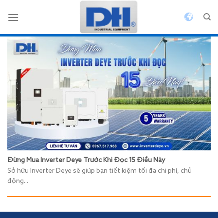
Bỏ
qua
nội
dung
Đừng Mua Inverter Deye Trước Khi Đọc 15 Điều Này
Sở hữu Inverter Deye sẽ giúp bạn tiết kiệm tối đa chi phí, chủ
động...