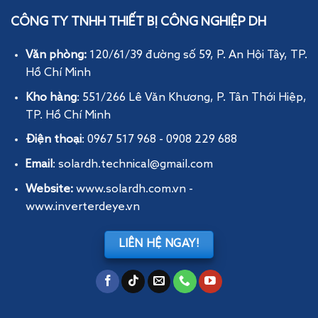
CÔNG TY TNHH THIẾT BỊ CÔNG NGHIỆP DH
Văn phòng:
120/61/39 đường số 59, P. An Hội Tây
, TP.
Hồ Chí Minh
Kho hàng
: 551/266 Lê Văn Khương, P. Tân Thới Hiệp,
TP. Hồ Chí Minh
Điện thoại
: 0967 517 968 - 0908 229 688
Email
: solardh.technical@gmail.com
Website:
www.solardh.com.vn
-
www.inverterdeye.vn
LIÊN HỆ NGAY!