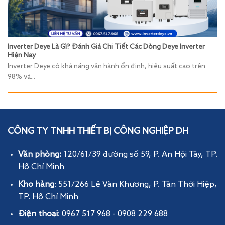
Inverter Deye Là Gì? Đánh Giá Chi Tiết Các Dòng Deye Inverter
Hiện Nay
Inverter Deye có khả năng vận hành ổn định, hiệu suất cao trên
98% và...
CÔNG TY TNHH THIẾT BỊ CÔNG NGHIỆP DH
Văn phòng:
120/61/39 đường số 59, P. An Hội Tây
, TP.
Hồ Chí Minh
Kho hàng
: 551/266 Lê Văn Khương, P. Tân Thới Hiệp,
TP. Hồ Chí Minh
Điện thoại
: 0967 517 968 - 0908 229 688