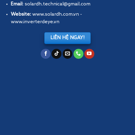
Email
: solardh.technical@gmail.com
Website:
www.solardh.com.vn
-
www.inverterdeye.vn
LIÊN HỆ NGAY!