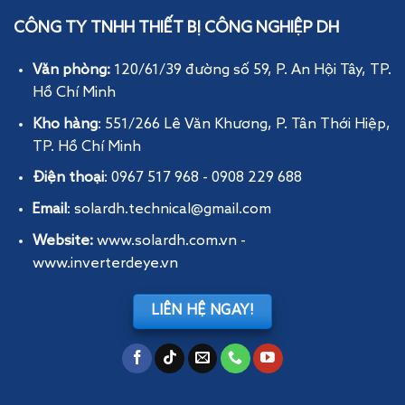
CÔNG TY TNHH THIẾT BỊ CÔNG NGHIỆP DH
Văn phòng:
120/61/39 đường số 59, P. An Hội Tây
, TP.
Hồ Chí Minh
Kho hàng
: 551/266 Lê Văn Khương, P. Tân Thới Hiệp,
TP. Hồ Chí Minh
Điện thoại
: 0967 517 968 - 0908 229 688
Email
: solardh.technical@gmail.com
Website:
www.solardh.com.vn
-
www.inverterdeye.vn
LIÊN HỆ NGAY!