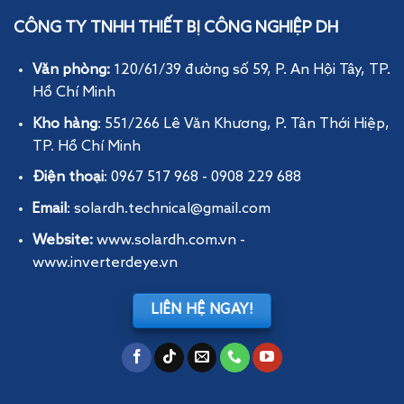
CÔNG TY TNHH THIẾT BỊ CÔNG NGHIỆP DH
Văn phòng:
120/61/39 đường số 59, P. An Hội Tây
, TP.
Hồ Chí Minh
Kho hàng
: 551/266 Lê Văn Khương, P. Tân Thới Hiệp,
TP. Hồ Chí Minh
Điện thoại
: 0967 517 968 - 0908 229 688
Email
: solardh.technical@gmail.com
Website:
www.solardh.com.vn
-
www.inverterdeye.vn
LIÊN HỆ NGAY!