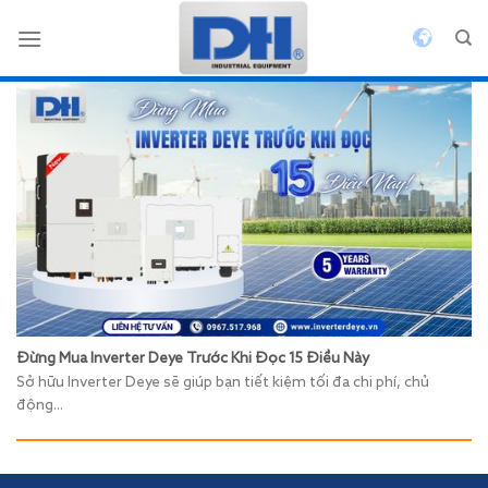
Bỏ
qua
nội
dung
Đừng Mua Inverter Deye Trước Khi Đọc 15 Điều Này
Sở hữu Inverter Deye sẽ giúp bạn tiết kiệm tối đa chi phí, chủ
động...