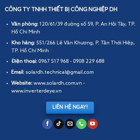
CÔNG TY TNHH THIẾT BỊ CÔNG NGHIỆP DH
Văn phòng:
120/61/39 đường số 59, P. An Hội Tây
, TP.
Hồ Chí Minh
Kho hàng
: 551/266 Lê Văn Khương, P. Tân Thới Hiệp,
TP. Hồ Chí Minh
Điện thoại
: 0967 517 968 - 0908 229 688
Email
: solardh.technical@gmail.com
Website:
www.solardh.com.vn
-
www.inverterdeye.vn
LIÊN HỆ NGAY!