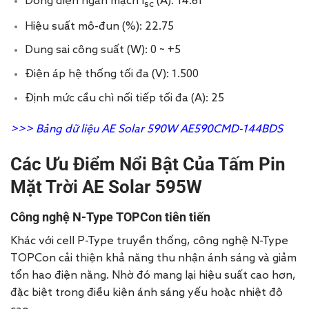
Dòng điện ngắn mạch I
(A): 14.61
sc
Hiệu suất mô-đun (%): 22.75
Dung sai công suất (W): 0 ~ +5
Điện áp hệ thống tối đa (V): 1.500
Định mức cầu chì nối tiếp tối đa (A): 25
>>> Bảng dữ liệu AE Solar 590W AE590CMD-144BDS
Các Ưu Điểm Nổi Bật Của Tấm Pin
Mặt Trời AE Solar 595W
Công nghệ N-Type TOPCon tiên tiến
Khác với cell P-Type truyền thống, công nghệ N-Type
TOPCon cải thiện khả năng thu nhận ánh sáng và giảm
tổn hao điện năng. Nhờ đó mang lại hiệu suất cao hơn,
đặc biệt trong điều kiện ánh sáng yếu hoặc nhiệt độ