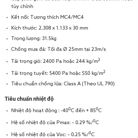
tùy chỉnh
Kết nối: Tương thích MC4/MC4
Kích thước: 2.308 x 1.133 x 30 mm
Trọng lượng: 31.5kg
Chống mưa đá: Tối đa Ø 25mm tại 23m/s
2
Tải trọng gió: 2400 Pa hoặc 244 kg/m
2
Tải trọng tuyết: 5400 Pa hoặc 550 kg/m
Tiêu chuẩn chống lửa: Class A (Theo UL 790)
Tiêu chuẩn nhiệt độ
0
0
Nhiệt độ hoạt động : -40
C đến + 85
C
0
Hệ số nhiệt độ của Pmax: – 0.29 %/
C
0
Hệ số nhiệt độ của Voc: – 0.25 %/
C