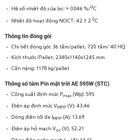
0
Hệ số nhiệt độ của Isc: + 0.046 %/
C
0
Nhiệt độ hoạt động NOCT: 42 ± 2
C
Thông tin đóng gói
Chi tiết đóng gói: 36 tấm/pallet, 720 tấm/ 40 HQ
Kích thước/Pallet: 2340x1140x1245 mm
Cân nặng: 1178 kg/pallet
Thông số tấm Pin mặt trời AE 595W (STC)
Công suất định mức P
(Wp): 595
max
Điện áp định mức V
(V): 43.46
MPP
Dòng điện tối đa I
(A): 13.69
MPP
Điện áp hở mạch V
(V): 52.21
oc