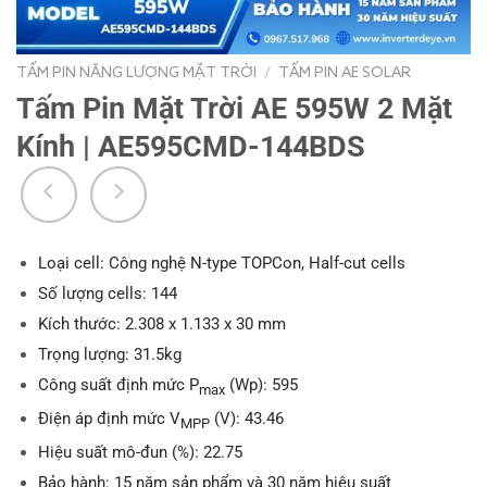
TẤM PIN NĂNG LƯỢNG MẶT TRỜI
/
TẤM PIN AE SOLAR
Tấm Pin Mặt Trời AE 595W 2 Mặt
Kính | AE595CMD-144BDS
Loại cell: Công nghệ N-type TOPCon, Half-cut cells
Số lượng cells: 144
Kích thước: 2.308 x 1.133 x 30 mm
Trọng lượng: 31.5kg
Công suất định mức P
(Wp): 595
max
Điện áp định mức V
(V): 43.46
MPP
Hiệu suất mô-đun (%): 22.75
Bảo hành: 15 năm sản phẩm và 30 năm hiệu suất