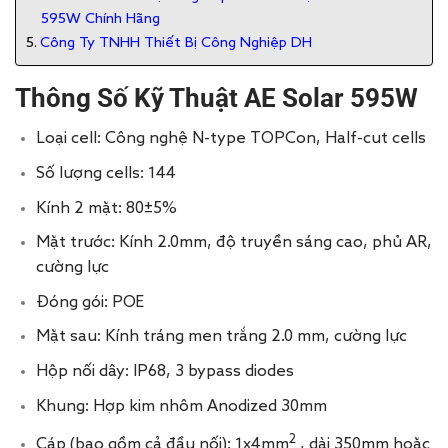
595W Chính Hãng
Công Ty TNHH Thiết Bị Công Nghiệp DH
Thông Số Kỹ Thuật AE Solar 595W
Loại cell: Công nghệ N-type TOPCon, Half-cut cells
Số lượng cells: 144
Kính 2 mặt: 80±5%
Mặt trước: Kính 2.0mm, độ truyền sáng cao, phủ AR,
cường lực
Đóng gói: POE
Mặt sau: Kính tráng men trắng 2.0 mm, cường lực
Hộp nối dây: IP68, 3 bypass diodes
Khung: Hợp kim nhôm Anodized 30mm
2
Cáp (bao gồm cả đầu nối): 1x4mm
, dài 350mm hoặc