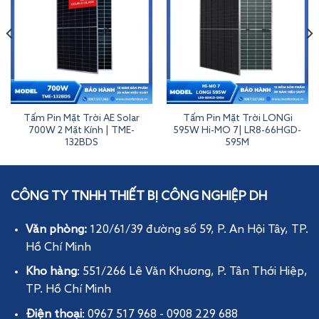
Tấm Pin Mặt Trời AE Solar
Tấm Pin Mặt Trời LONGi
700W 2 Mặt Kính | TME-
595W Hi-MO 7| LR8-66HGD-
132BDS
595M
Tấm Pin Mặt Trời AE 595W 2 Mặt Kính | AE595CMD-144BDS
CÔNG TY TNHH THIẾT BỊ CÔNG NGHIỆP DH
Văn phòng:
120/61/39 đường số 59, P. An Hội Tây
, TP.
Hồ Chí Minh
Kho hàng
: 551/266 Lê Văn Khương, P. Tân Thới Hiệp,
TP. Hồ Chí Minh
Điện thoại
: 0967 517 968 - 0908 229 688