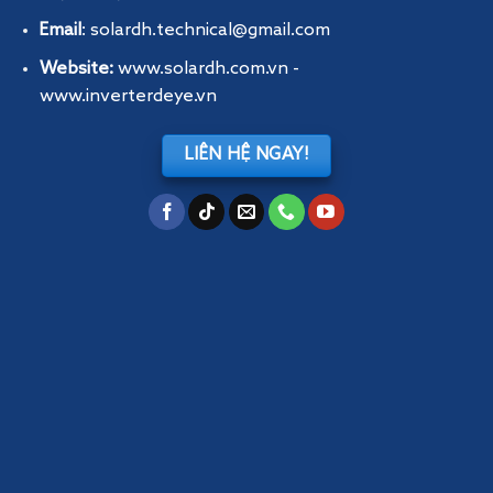
Email
: solardh.technical@gmail.com
Website:
www.solardh.com.vn
-
www.inverterdeye.vn
LIÊN HỆ NGAY!