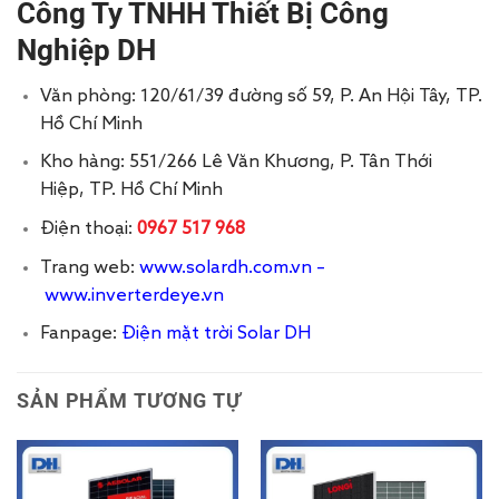
Công Ty TNHH Thiết Bị Công
Nghiệp DH
Văn phòng: 120/61/39 đường số 59, P. An Hội Tây, TP.
Hồ Chí Minh
Kho hàng: 551/266 Lê Văn Khương, P. Tân Thới
Hiệp, TP. Hồ Chí Minh
Điện thoại:
0967 517 968
Trang web:
www.solardh.com.vn
–
www.inverterdeye.vn
Fanpage:
Điện mặt trời Solar DH
SẢN PHẨM TƯƠNG TỰ