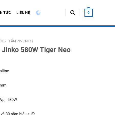
IN TỨC
LIÊN HỆ
0
ỜI
/
TẤM PIN JINKO
i Jinko 580W Tiger Neo
alline
0 mm
Wp]: 580W
và 30 năm hiệu suất