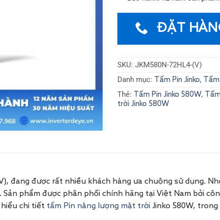
ĐẶT HÀN
SKU:
JKM580N-72HL4-(V)
Danh mục:
,
Tấm Pin Jinko
Tấm 
Thẻ:
,
Tấm Pin Jinko 580W
​Tấm
trời Jinko 580W
V), đang được rất nhiều khách hàng ưa chuộng sử dụng. Nhờ
. Sản phẩm được phân phối chính hãng tại Việt Nam bởi công
hiểu chi tiết
tấm Pin năng lượng mặt trời
Jinko 580W, trong 