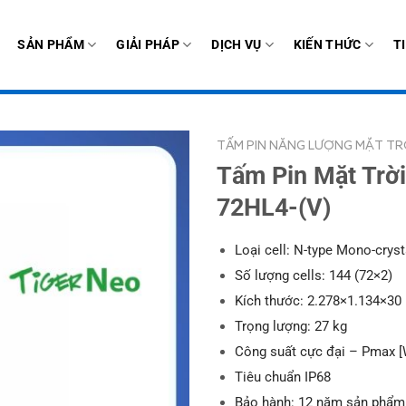
SẢN PHẨM
GIẢI PHÁP
DỊCH VỤ
KIẾN THỨC
T
TẤM PIN NĂNG LƯỢNG MẶT TR
Tấm Pin Mặt Trờ
72HL4-(V)
Loại cell: N-type Mono-cryst
Số lượng cells: 144 (72×2)
Kích thước: 2.278×1.134×3
Trọng lượng: 27 kg
Công suất cực đại – Pmax [
Tiêu chuẩn IP68
Bảo hành: 12 năm sản phẩm 