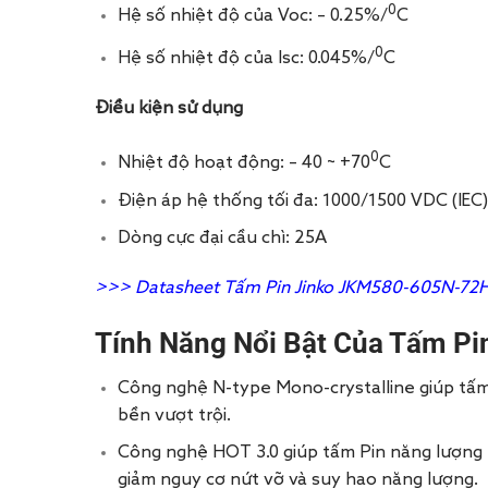
0
Hệ số nhiệt độ của Voc: – 0.25%/
C
0
Hệ số nhiệt độ của Isc: 0.045%/
C
Điều kiện sử dụng
0
Nhiệt độ hoạt động: – 40 ~ +70
C
Điện áp hệ thống tối đa: 1000/1500 VDC (IEC)
Dòng cực đại cầu chì: 25A
>>>
Datasheet Tấm Pin Jinko JKM580-605N-72
Tính Năng Nổi Bật Của Tấm Pi
Công nghệ N-type Mono-crystalline giúp tấm 
bền vượt trội.
Công nghệ HOT 3.0 giúp tấm Pin năng lượng m
giảm nguy cơ nứt vỡ và suy hao năng lượng.