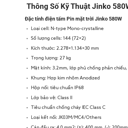
Thông Số Kỹ Thuật Jinko 580
Đặc tính điện tấm Pin mặt trời Jinko 580W
Loại cell: N-type Mono-crystalline
Số lượng cells: 144 (72×2)
Kích thước: 2.278×1.134×30 mm
Trọng lượng: 27 kg
Mặt kính: 3.2mm, lớp phủ chống phản chiếu, 
Khung: Hợp kim nhôm Anodized
Hộp nối: tiêu chuẩn IP68
Lớp bảo vệ: Class II
Tiêu chuẩn chống cháy IEC Class C
Loại kết nối: JK03M/MC4/Others
Cáp đầu ra: 4.0 mm2; (+): 400 mm, (-): 200mm