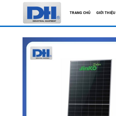
Bỏ
qua
TRANG CHỦ
GIỚI THIỆU
nội
dung