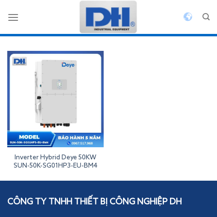
Bỏ
qua
nội
dung
Inverter Hybrid Deye 50KW
SUN-50K-SG01HP3-EU-BM4
Inverterdeye
CÔNG TY TNHH THIẾT BỊ CÔNG NGHIỆP DH