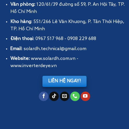
Văn phòng:
120/61/39 đường số 59, P. An Hội Tây
, TP.
Hồ Chí Minh
Kho hàng
: 551/266 Lê Văn Khương, P. Tân Thới Hiệp,
TP. Hồ Chí Minh
Điện thoại
: 0967 517 968 - 0908 229 688
Email
: solardh.technical@gmail.com
Website:
www.solardh.com.vn
-
www.inverterdeye.vn
LIÊN HỆ NGAY!