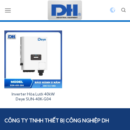
Bỏ
qua
nội
dung
Inverter Hòa Lưới 40kW
Deye SUN-40K-G04
Inverterdeye
CÔNG TY TNHH THIẾT BỊ CÔNG NGHIỆP DH