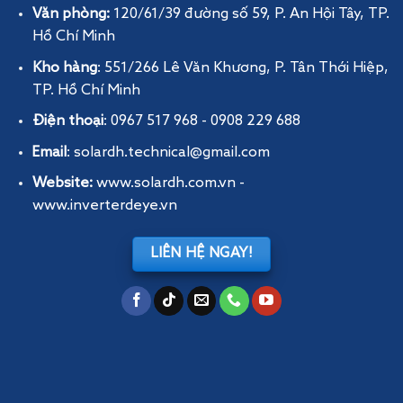
Văn phòng:
120/61/39 đường số 59, P. An Hội Tây
, TP.
Hồ Chí Minh
Kho hàng
: 551/266 Lê Văn Khương, P. Tân Thới Hiệp,
TP. Hồ Chí Minh
Điện thoại
: 0967 517 968 - 0908 229 688
Email
: solardh.technical@gmail.com
Website:
www.solardh.com.vn
-
www.inverterdeye.vn
LIÊN HỆ NGAY!