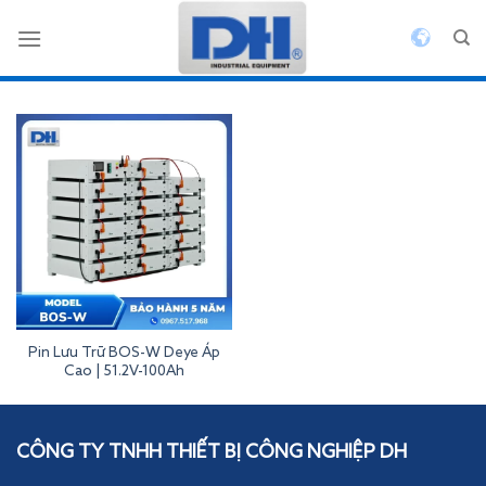
Bỏ
qua
nội
dung
Pin Lưu Trữ BOS-W Deye Áp
Cao | 51.2V-100Ah
Inverterdeye
CÔNG TY TNHH THIẾT BỊ CÔNG NGHIỆP DH