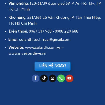
Văn phòng:
120/61/39 đường số 59, P. An Hội Tây
, TP.
Hồ Chí Minh
Kho hàng
: 551/266 Lê Văn Khương, P. Tân Thới Hiệp,
TP. Hồ Chí Minh
Điện thoại
: 0967 517 968 - 0908 229 688
Email
: solardh.technical@gmail.com
Website:
www.solardh.com.vn
-
www.inverterdeye.vn
LIÊN HỆ NGAY!