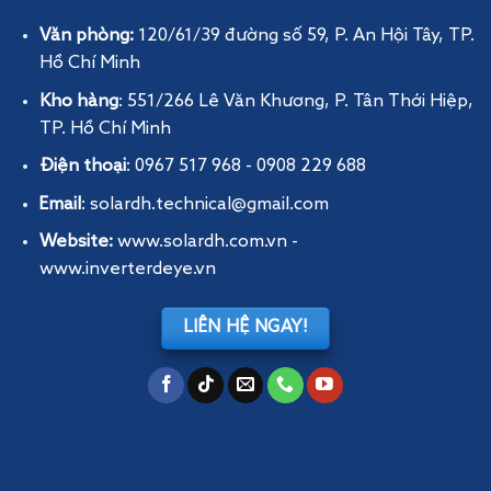
Văn phòng:
120/61/39 đường số 59, P. An Hội Tây
, TP.
Hồ Chí Minh
Kho hàng
: 551/266 Lê Văn Khương, P. Tân Thới Hiệp,
TP. Hồ Chí Minh
Điện thoại
: 0967 517 968 - 0908 229 688
Email
: solardh.technical@gmail.com
Website:
www.solardh.com.vn
-
www.inverterdeye.vn
LIÊN HỆ NGAY!