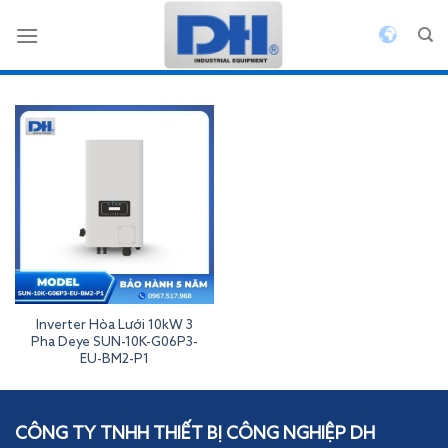
Bỏ
qua
nội
dung
Inverter Hòa Lưới 10kW 3
Pha Deye SUN-10K-G06P3-
EU-BM2-P1
Inverterdeye
CÔNG TY TNHH THIẾT BỊ CÔNG NGHIỆP DH