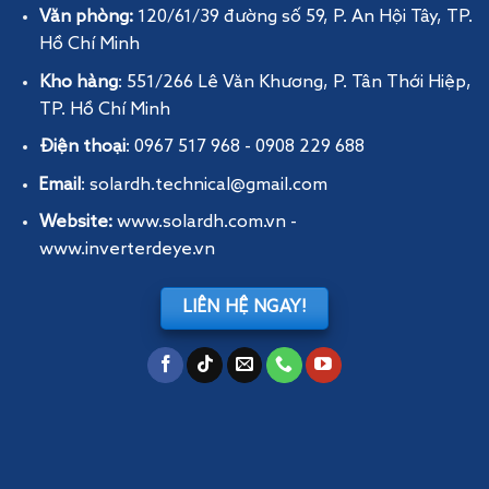
Văn phòng:
120/61/39 đường số 59, P. An Hội Tây
, TP.
Hồ Chí Minh
Kho hàng
: 551/266 Lê Văn Khương, P. Tân Thới Hiệp,
TP. Hồ Chí Minh
Điện thoại
: 0967 517 968 - 0908 229 688
Email
: solardh.technical@gmail.com
Website:
www.solardh.com.vn
-
www.inverterdeye.vn
LIÊN HỆ NGAY!