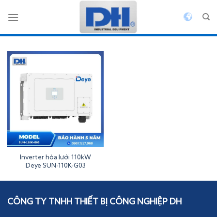
Bỏ
qua
nội
dung
Inverter hòa lưới 110kW
Deye SUN-110K-G03
Inverterdeye
CÔNG TY TNHH THIẾT BỊ CÔNG NGHIỆP DH