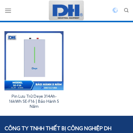
Bỏ
qua
nội
dung
Pin Lưu Trữ Deye 314Ah-
16kWh SE-F16 | Bảo Hành 5
Năm
Inverterdeye
CÔNG TY TNHH THIẾT BỊ CÔNG NGHIỆP DH