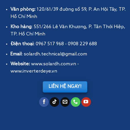
Văn phòng:
120/61/39 đường số 59, P. An Hội Tây
, TP.
Hồ Chí Minh
Kho hàng
: 551/266 Lê Văn Khương, P. Tân Thới Hiệp,
TP. Hồ Chí Minh
Điện thoại
: 0967 517 968 - 0908 229 688
Email
: solardh.technical@gmail.com
Website:
www.solardh.com.vn
-
www.inverterdeye.vn
LIÊN HỆ NGAY!