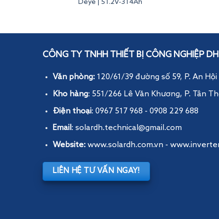
Deye | 51.2V-314Ah
Inverterdeye
CÔNG TY TNHH THIẾT BỊ CÔNG NGHIỆP DH
Văn phòng:
120/61/39 đường số 59, P. An Hội
Kho hàng
: 551/266 Lê Văn Khương, P. Tân Th
Điện thoại
: 0967 517 968 - 0908 229 688
Email
: solardh.technical@gmail.com
Website:
www.solardh.com.vn
-
www.inverte
LIÊN HỆ TƯ VẤN NGAY!