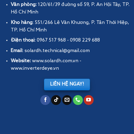
Văn phòng:
120/61/39 đường số 59, P. An Hội Tây
, TP.
Hồ Chí Minh
Kho hàng
: 551/266 Lê Văn Khương, P. Tân Thới Hiệp,
TP. Hồ Chí Minh
Điện thoại
: 0967 517 968 - 0908 229 688
Email
: solardh.technical@gmail.com
Website:
www.solardh.com.vn
-
www.inverterdeye.vn
LIÊN HỆ NGAY!