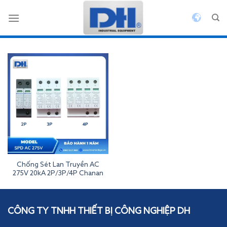
Bỏ
qua
nội
dung
Chống Sét Lan Truyền AC
275V 20kA 2P/3P/4P Chanan
Inverterdeye
CÔNG TY TNHH THIẾT BỊ CÔNG NGHIỆP DH