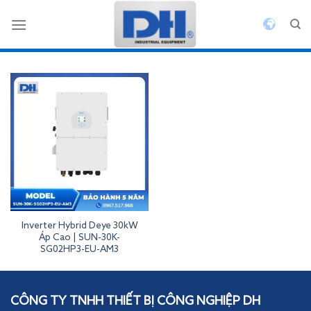
Bỏ
qua
nội
dung
Inverter Hybrid Deye 30kW
Áp Cao | SUN-30K-
SG02HP3-EU-AM3
Inverterdeye
CÔNG TY TNHH THIẾT BỊ CÔNG NGHIỆP DH