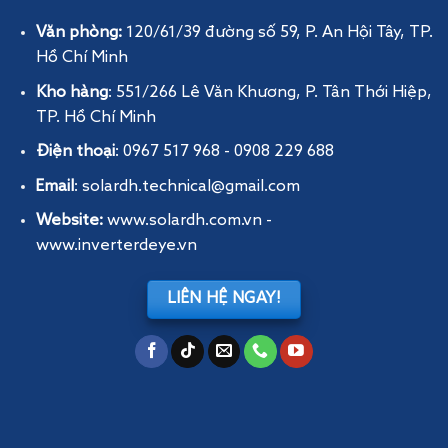
Văn phòng:
120/61/39 đường số 59, P. An Hội Tây
, TP.
Hồ Chí Minh
Kho hàng
: 551/266 Lê Văn Khương, P. Tân Thới Hiệp,
TP. Hồ Chí Minh
Điện thoại
: 0967 517 968 - 0908 229 688
Email
: solardh.technical@gmail.com
Website:
www.solardh.com.vn
-
www.inverterdeye.vn
LIÊN HỆ NGAY!