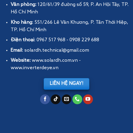
Văn phòng:
120/61/39 đường số 59, P. An Hội Tây
, TP.
Hồ Chí Minh
Kho hàng
: 551/266 Lê Văn Khương, P. Tân Thới Hiệp,
TP. Hồ Chí Minh
Điện thoại
: 0967 517 968 - 0908 229 688
Email
: solardh.technical@gmail.com
Website:
www.solardh.com.vn
-
www.inverterdeye.vn
LIÊN HỆ NGAY!