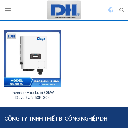
Bỏ
qua
nội
dung
Inverter Hòa Lưới 50kW
Deye SUN-50K-G04
Inverterdeye
CÔNG TY TNHH THIẾT BỊ CÔNG NGHIỆP DH