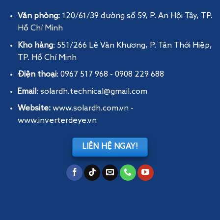
Văn phòng:
120/61/39 đường số 59, P. An Hội Tây
, TP.
Hồ Chí Minh
Kho hàng
: 551/266 Lê Văn Khương, P. Tân Thới Hiệp,
TP. Hồ Chí Minh
Điện thoại
: 0967 517 968 - 0908 229 688
Email
: solardh.technical@gmail.com
Website:
www.solardh.com.vn
-
www.inverterdeye.vn
LIÊN HỆ NGAY!