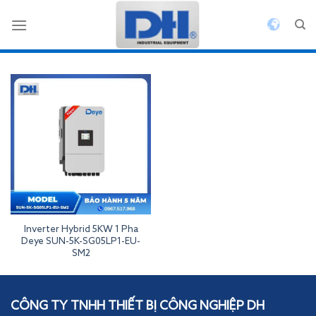
Bỏ
qua
nội
dung
Inverter Hybrid 5KW 1 Pha
Deye SUN-5K-SG05LP1-EU-
SM2
Inverterdeye
CÔNG TY TNHH THIẾT BỊ CÔNG NGHIỆP DH