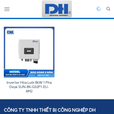
Bỏ
qua
nội
dung
Inverter Hòa Lưới 8kW 1 Pha
Deye SUN-8K-G02P1-EU-
AM2
Inverterdeye
CÔNG TY TNHH THIẾT BỊ CÔNG NGHIỆP DH