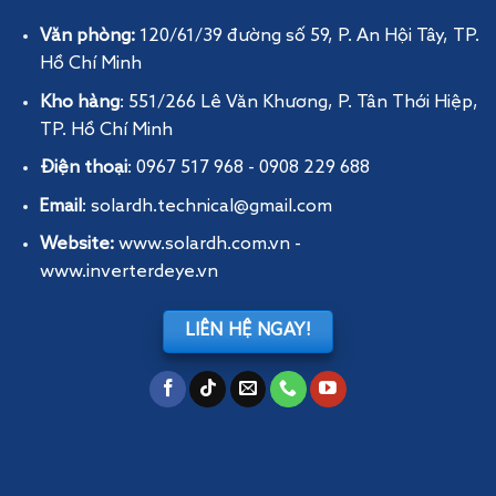
Văn phòng:
120/61/39 đường số 59, P. An Hội Tây
, TP.
Hồ Chí Minh
Kho hàng
: 551/266 Lê Văn Khương, P. Tân Thới Hiệp,
TP. Hồ Chí Minh
Điện thoại
: 0967 517 968 - 0908 229 688
Email
: solardh.technical@gmail.com
Website:
www.solardh.com.vn
-
www.inverterdeye.vn
LIÊN HỆ NGAY!