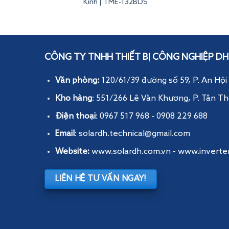
Kính | TME-132BDS
Inverterdeye
CÔNG TY TNHH THIẾT BỊ CÔNG NGHIỆP DH
Văn phòng:
120/61/39 đường số 59, P. An Hội
Kho hàng
: 551/266 Lê Văn Khương, P. Tân Th
Điện thoại
: 0967 517 968 - 0908 229 688
Email
: solardh.technical@gmail.com
Website:
www.solardh.com.vn
-
www.inverte
LIÊN HỆ TƯ VẤN NGAY!