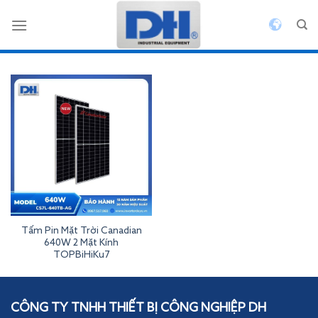
Bỏ
qua
nội
dung
Tấm Pin Mặt Trời Canadian
640W 2 Mặt Kính
TOPBiHiKu7
Inverterdeye
CÔNG TY TNHH THIẾT BỊ CÔNG NGHIỆP DH