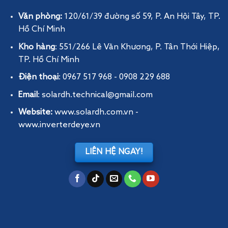
Văn phòng:
120/61/39 đường số 59, P. An Hội Tây
, TP.
Hồ Chí Minh
Kho hàng
: 551/266 Lê Văn Khương, P. Tân Thới Hiệp,
TP. Hồ Chí Minh
Điện thoại
: 0967 517 968 - 0908 229 688
Email
: solardh.technical@gmail.com
Website:
www.solardh.com.vn
-
www.inverterdeye.vn
LIÊN HỆ NGAY!