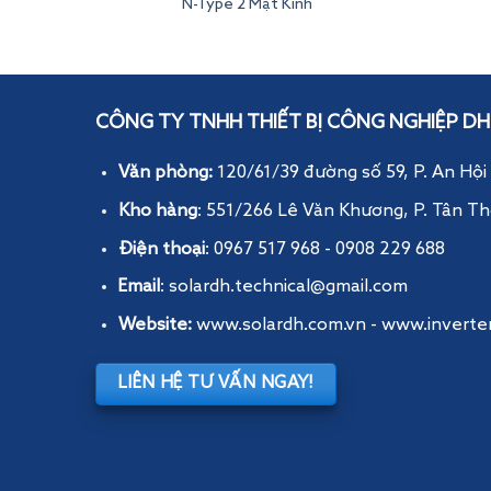
N-Type 2 Mặt Kính
Inverterdeye
CÔNG TY TNHH THIẾT BỊ CÔNG NGHIỆP DH
Văn phòng:
120/61/39 đường số 59, P. An Hội
Kho hàng
: 551/266 Lê Văn Khương, P. Tân Th
Điện thoại
: 0967 517 968 - 0908 229 688
Email
: solardh.technical@gmail.com
Website:
www.solardh.com.vn
-
www.inverte
LIÊN HỆ TƯ VẤN NGAY!