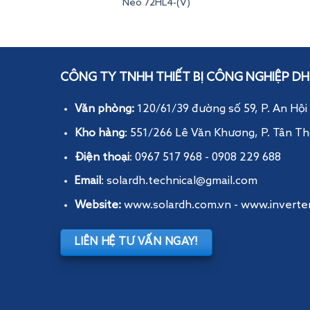
Neo 72HL4-(V)
Inverterdeye
CÔNG TY TNHH THIẾT BỊ CÔNG NGHIỆP DH
Văn phòng:
120/61/39 đường số 59, P. An Hội
Kho hàng
: 551/266 Lê Văn Khương, P. Tân Th
Điện thoại
: 0967 517 968 - 0908 229 688
Email
: solardh.technical@gmail.com
Website:
www.solardh.com.vn
-
www.inverte
LIÊN HỆ TƯ VẤN NGAY!