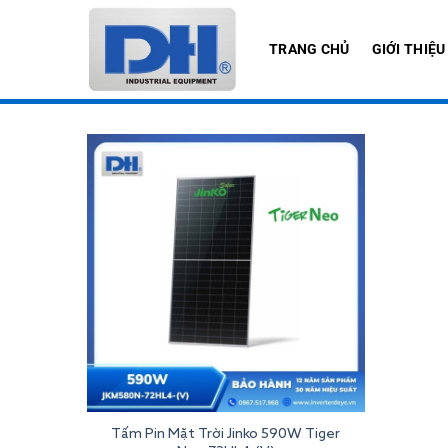
Bỏ
qua
TRANG CHỦ
GIỚI THIỆU
nội
dung
Tấm Pin Mặt Trời Jinko 590W Tiger