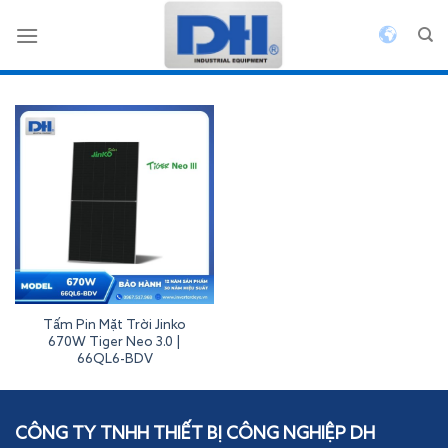
Bỏ
qua
nội
dung
Tấm Pin Mặt Trời Jinko
670W Tiger Neo 3.0 |
66QL6-BDV
Inverterdeye
CÔNG TY TNHH THIẾT BỊ CÔNG NGHIỆP DH