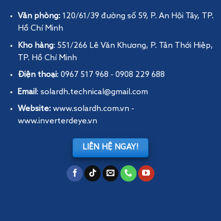
Văn phòng:
120/61/39 đường số 59, P. An Hội Tây
, TP.
Hồ Chí Minh
Kho hàng
: 551/266 Lê Văn Khương, P. Tân Thới Hiệp,
TP. Hồ Chí Minh
Điện thoại
: 0967 517 968 - 0908 229 688
Email
: solardh.technical@gmail.com
Website:
www.solardh.com.vn
-
www.inverterdeye.vn
LIÊN HỆ NGAY!