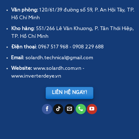
Văn phòng:
120/61/39 đường số 59, P. An Hội Tây
, TP.
Hồ Chí Minh
Kho hàng
: 551/266 Lê Văn Khương, P. Tân Thới Hiệp,
TP. Hồ Chí Minh
Điện thoại
: 0967 517 968 - 0908 229 688
Email
: solardh.technical@gmail.com
Website:
www.solardh.com.vn
-
www.inverterdeye.vn
LIÊN HỆ NGAY!