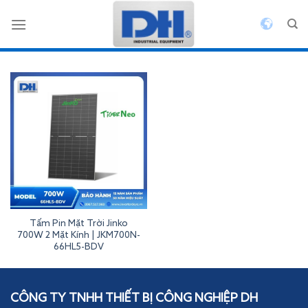
Bỏ
qua
nội
dung
Tấm Pin Mặt Trời Jinko
700W 2 Mặt Kính | JKM700N-
66HL5-BDV
Inverterdeye
CÔNG TY TNHH THIẾT BỊ CÔNG NGHIỆP DH