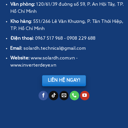
Văn phòng:
120/61/39 đường số 59, P. An Hội Tây
, TP.
Hồ Chí Minh
Kho hàng
: 551/266 Lê Văn Khương, P. Tân Thới Hiệp,
TP. Hồ Chí Minh
Điện thoại
: 0967 517 968 - 0908 229 688
Email
: solardh.technical@gmail.com
Website:
www.solardh.com.vn
-
www.inverterdeye.vn
LIÊN HỆ NGAY!