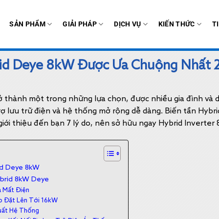
SẢN PHẨM
GIẢI PHÁP
DỊCH VỤ
KIẾN THỨC
T
brid Deye 8kW Được Ưa Chuộng Nhất 
ở thành một trong những lựa chọn, được nhiều gia đình và 
rợ lưu trữ điện và hệ thống mở rộng dễ dàng. Biến tần Hyb
giới thiệu đến bạn 7 lý do, nên sở hữu ngay Hybrid Inverte
id Deye 8kW
ybrid 8kW Deye
à Mất Điện
ắp Đặt Lên Tới 16kW
Suất Hệ Thống