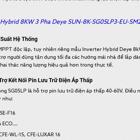
r Hybrid 8KW 3 Pha Deye SUN-8K-SG05LP3-EU-SM
 Suất Hệ Thống
MPPT độc lập, tuy nhiên riêng mẫu Inverter Hybrid Deye 8k
trợ người dùng tận dụng tối đa các hướng mái nhà để lắp dà
hai thác năng lượng hiệu quả hơn trong thực tế.
Trợ Kết Nối Pin Lưu Trữ Điện Áp Thấp
ng SG05LP là hỗ trợ pin lưu trữ điện áp thấp 40-60V. Điều 
y như:
 SE-F16
.6 ECO….
i CFE-WL-15, CFE-LUXAR 16