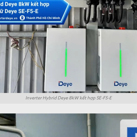
Inverter Hybrid Deye 8kW kết hợp SE-F5-E