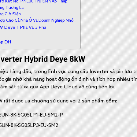
rợ Kết Nối Pin Lưu Trữ Điện Áp Thấp
ng Tương Lai
ng Giờ Điện
 Hợp Cho Cả Nhà Ở Và Doanh Nghiệp Nhỏ
W Deye 1 Pha Và 3 Pha
ệp DH
verter Hybrid Deye 8kW
ệu hàng đầu, trong lĩnh vực cung cấp Inverter và pin lưu t
uốc gia nhờ khả năng hoạt động ổn định và tích hợp nhiều t
iám sát từ xa qua App Deye Cloud vô cùng tiện lợi.
kW rất được ưa chuộng sử dụng với 2 sản phẩm gồm:
 SUN-8K-SG05LP1-EU-SM2-P
: SUN-8K-SG05LP3-EU-SM2