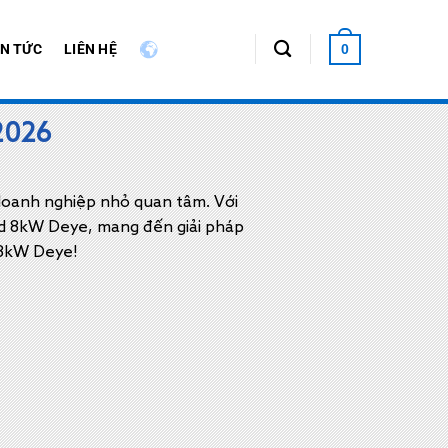
IN TỨC
LIÊN HỆ
0
2026
doanh nghiệp nhỏ quan tâm. Với
rid 8kW Deye, mang đến giải pháp
r 8kW Deye!