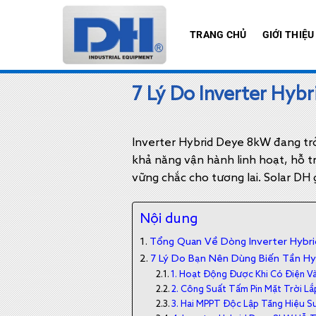
Bỏ
qua
TRANG CHỦ
GIỚI THIỆU
nội
dung
7 Lý Do Inverter Hy
Inverter Hybrid Deye 8kW đang tr
khả năng vận hành linh hoạt, hỗ t
vững chắc cho tương lai. Solar DH 
Nội dung
Tổng Quan Về Dòng Inverter Hybr
7 Lý Do Bạn Nên Dùng Biến Tần H
1. Hoạt Động Được Khi Có Điện V
2. Công Suất Tấm Pin Mặt Trời L
3. Hai MPPT Độc Lập Tăng Hiệu 