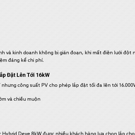
nh và kinh doanh không bị gián đoạn, khi mất điện lưới đột 
ệm đáng kể chi phí.
Lắp Đặt Lên Tới 16kW
 nhưng công suất PV cho phép lắp đặt tối đa lên tới 16.00
sớm và chiều muộn
er Hybrid Deye 8kW được nhiều khách hàng lựa chọn lắp cho