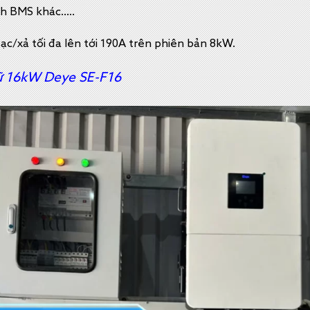
ch BMS khác…..
ạc/xả tối đa lên tới 190A trên phiên bản 8kW.
rữ 16kW Deye SE-F16