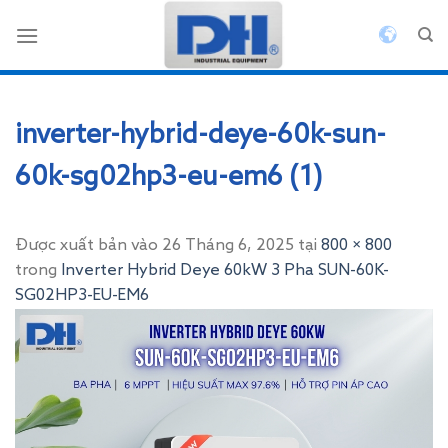
Bỏ
qua
nội
dung
inverter-hybrid-deye-60k-sun-
60k-sg02hp3-eu-em6 (1)
Được xuất bản vào
26 Tháng 6, 2025
tại
800 × 800
trong
Inverter Hybrid Deye 60kW 3 Pha SUN-60K-
SG02HP3-EU-EM6