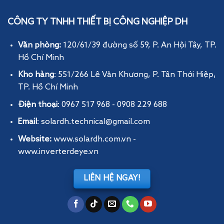
CÔNG TY TNHH THIẾT BỊ CÔNG NGHIỆP DH
Văn phòng:
120/61/39 đường số 59, P. An Hội Tây
, TP.
Hồ Chí Minh
Kho hàng
: 551/266 Lê Văn Khương, P. Tân Thới Hiệp,
TP. Hồ Chí Minh
Điện thoại
: 0967 517 968 - 0908 229 688
Email
: solardh.technical@gmail.com
Website:
www.solardh.com.vn
-
www.inverterdeye.vn
LIÊN HỆ NGAY!