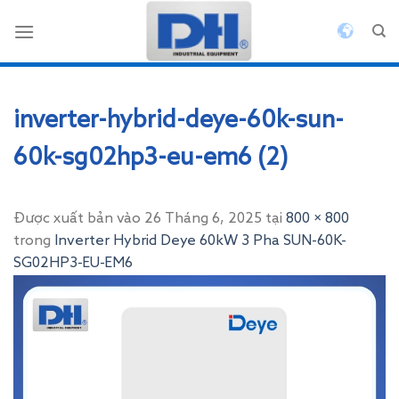
Bỏ
qua
nội
dung
inverter-hybrid-deye-60k-sun-
60k-sg02hp3-eu-em6 (2)
Được xuất bản vào
26 Tháng 6, 2025
tại
800 × 800
trong
Inverter Hybrid Deye 60kW 3 Pha SUN-60K-
SG02HP3-EU-EM6