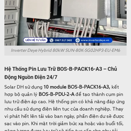
Inverter Deye Hybrid 80kW SUN-80K-SG02HP3-EU-EM6
Hệ Thống Pin Lưu Trữ BOS-B-PACK16-A3 – Chủ
Động Nguồn Điện 24/7
Solar DH sử dụng
10 module BOS-B-PACK16-A3,
kết
hợp bộ quản lý
BOS-B-PDU-2-A
để tạo thành cụm pin
lưu trữ điện áp cao. Hệ thống pin có khả năng đáp ứng
nhu cầu sử dụng điện liên tục của doanh nghiệp.
Thay
vì phát hết lên tải vào ban ngày, phần điện dư sẽ được
sạc vào pin.
Khi mặt trời giảm bức xạ hoặc vào buổi tối,