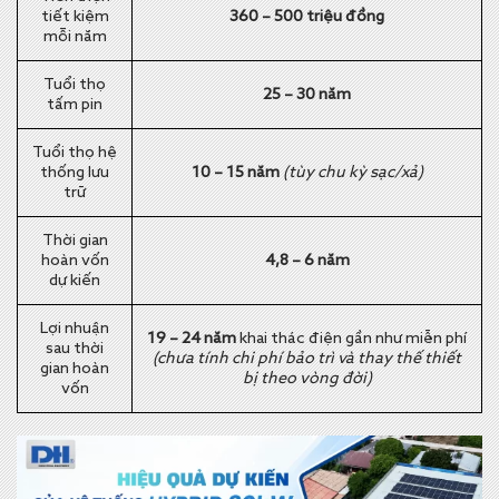
tiết kiệm
360 – 500 triệu đồng
mỗi năm
Tuổi thọ
25 – 30 năm
tấm pin
Tuổi thọ hệ
thống lưu
10 – 15 năm
(tùy chu kỳ sạc/xả)
trữ
Thời gian
hoàn vốn
4,8 – 6 năm
dự kiến
Lợi nhuận
19 – 24 năm
khai thác điện gần như miễn phí
sau thời
(chưa tính chi phí bảo trì và thay thế thiết
gian hoàn
bị theo vòng đời)
vốn