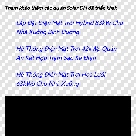
Tham khảo thêm các dự án Solar DH đã triển khai:
Lắp Đặt Điện Mặt Trời Hybrid 83kW Cho
Nhà Xưởng Bình Dương
Hệ Thống Điện Mặt Trời 42kWp Quán
Ăn Kết Hợp Trạm Sạc Xe Điện
Hệ Thống Điện Mặt Trời Hòa Lưới
63kWp Cho Nhà Xưởng