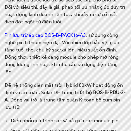
năng lượng được lưu trữ sẽ tiếp tục cấp cho phụ tải.
Đối với siêu thị, đây là giải pháp tối ưu nhất giúp duy trì
hoạt động kinh doanh liên tục, khi xảy ra sự cố mất
điện đột ngột từ điện lưới.
Pin lưu trữ áp cao BOS-B-PACK16-A3
, sử dụng công
nghệ pin Lithium hiện đại. Với nhiều lớp bảo vệ, giúp
tăng t
uổi thọ, chu kỳ sạc/xả lớn, hiệu suất ổn định.
Đồng thời, thiết kế dạng module cho phép mở rộng
dung lượng linh hoạt khi nhu cầu sử dụng điện tăng
lên.
Để hệ thống điện mặt trời Hybrid 80kW hoạt động ổn
định và an toàn, Solar DH trang bị
01 bộ BOS-B-PDU-2-
A.
Đóng vai trò là trung tâm quản lý toàn bộ cụm pin
lưu trữ.
Điều phối quá trình sạc và xả giữa các module pin.