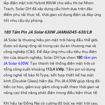
lắp điện mặt trời Hybrid 80kW cho siêu thị tại Nhơn
Trạch, Solar DH đã xây dựng cấu hình dựa trên đặc
điểm phụ tải thực tế, thời gian sử dụng điện và đáp ứng
tốt nhu cầu dự phòng.
180 Tấm Pin JA Solar 630W JAM66D45-630/LB
JA Solar là thương hiệu pin mặt trời hàng đầu thế giới,
được sử dụng rộng rãi trong các dự án thương mại và
công nghiệp (C&I). Để đáp ứng nhu cầu tiêu thụ điện
lớn của doanh nghiệp, Solar DH lựa chọn
180
tấm pin
JA Solar 630W.
Tạo thành hệ thống điện mặt trời có
tổng công suất khoảng
113,4 kWp
. Tấm pin sử dụng
công nghệ tế bào N-Type, kết hợp thiết kế hai mặt
kính (Double Glass) hiện đại. Pin JA 630W giúp tăng độ
bền cơ học, giảm suy giảm công suất theo thời gian và
nâng cao khả năng phát điện trong điều kiện thực tế.
Khí hậu tại Đồng Nai có cường độ bức xạ mặt trời cao,