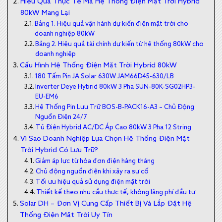
Hiệu Quả Thực Tế Mà Hệ Thống Điện Mặt Trời Hybrid
80kW Mang Lại
Bảng 1. Hiệu quả vận hành dự kiến điện mặt trời cho
doanh nghiệp 80kW
Bảng 2. Hiệu quả tài chính dự kiến từ hệ thống 80kW cho
doanh nghiệp
Cấu Hình Hệ Thống Điện Mặt Trời Hybrid 80kW
180 Tấm Pin JA Solar 630W JAM66D45-630/LB
Inverter Deye Hybrid 80kW 3 Pha SUN-80K-SG02HP3-
EU-EM6
Hệ Thống Pin Lưu Trữ BOS-B-PACK16-A3 – Chủ Động
Nguồn Điện 24/7
Tủ Điện Hybrid AC/DC Áp Cao 80kW 3 Pha 12 String
Vì Sao Doanh Nghiệp Lựa Chọn Hệ Thống Điện Mặt
Trời Hybrid Có Lưu Trữ?
Giảm áp lực từ hóa đơn điện hàng tháng
Chủ động nguồn điện khi xảy ra sự cố
Tối ưu hiệu quả sử dụng điện mặt trời
Thiết kế theo nhu cầu thực tế, không lãng phí đầu tư
Solar DH – Đơn Vị Cung Cấp Thiết Bị Và Lắp Đặt Hệ
Thống Điện Mặt Trời Uy Tín