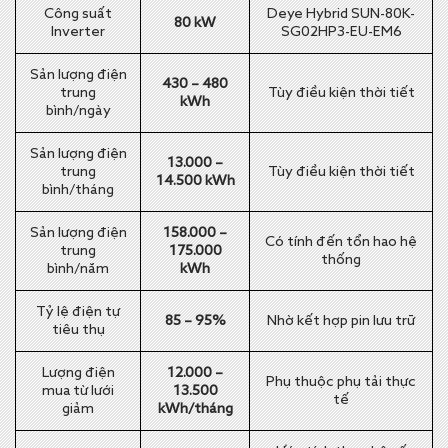
Công suất
Deye Hybrid SUN-80K-
80 kW
Inverter
SG02HP3-EU-EM6
Sản lượng điện
430 – 480
trung
Tùy điều kiện thời tiết
kWh
bình/ngày
Sản lượng điện
13.000 –
trung
Tùy điều kiện thời tiết
14.500 kWh
bình/tháng
Sản lượng điện
158.000 –
Có tính đến tổn hao hệ
trung
175.000
thống
bình/năm
kWh
Tỷ lệ điện tự
85 – 95%
Nhờ kết hợp pin lưu trữ
tiêu thụ
Lượng điện
12.000 –
Phụ thuộc phụ tải thực
mua từ lưới
13.500
tế
giảm
kWh/tháng