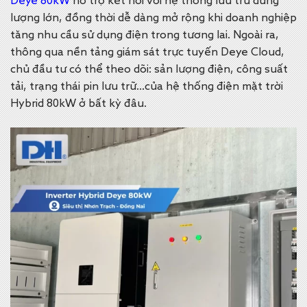
Deye 80kW
hỗ trợ kết nối với hệ thống lưu trữ dung
lượng lớn, đồng thời dễ dàng mở rộng khi doanh nghiệp
tăng nhu cầu sử dụng điện trong tương lai. Ngoài ra,
t
hông qua nền tảng giám sát trực tuyến Deye Cloud,
chủ đầu tư có thể theo dõi: s
ản lượng điện, c
ông suất
tải, t
rạng thái pin lưu trữ…của hệ thống điện mặt trời
Hybrid 80kW ở bất kỳ đâu.