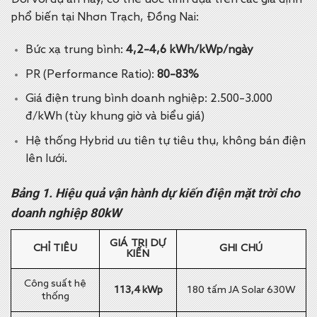
Đối với dự án này, có thể ước tính dựa trên các giả định
phổ biến tại Nhơn Trạch, Đồng Nai:
Bức xạ trung bình:
4,2–4,6 kWh/kWp/ngày
PR (Performance Ratio):
80–83%
Giá điện trung bình doanh nghiệp: 2.500–3.000
đ/kWh (tùy khung giờ và biểu giá)
Hệ thống Hybrid ưu tiên tự tiêu thụ, không bán điện
lên lưới.
Bảng 1. Hiệu quả vận hành dự kiến điện mặt trời cho
doanh nghiệp 80kW
GIÁ TRỊ DỰ
CHỈ TIÊU
GHI CHÚ
KIẾN
Công suất hệ
113,4 kWp
180 tấm JA Solar 630W
thống