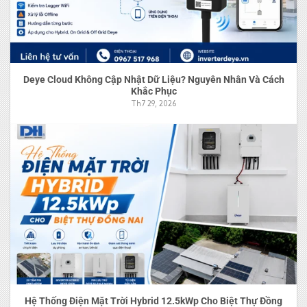
Deye Cloud Không Cập Nhật Dữ Liệu? Nguyên Nhân Và Cách
Khắc Phục
Th7 29, 2026
Hệ Thống Điện Mặt Trời Hybrid 12.5kWp Cho Biệt Thự Đồng