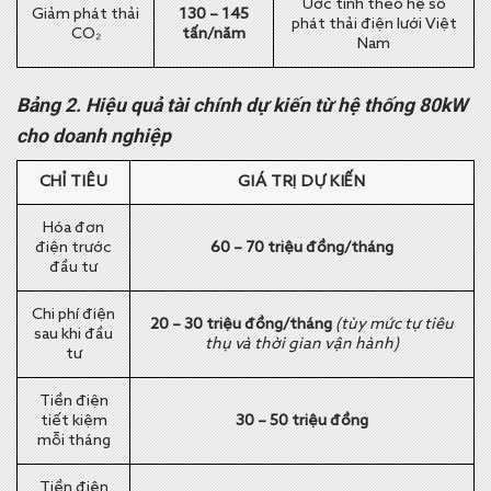
Ước tính theo hệ số
Giảm phát thải
130 – 145
phát thải điện lưới Việt
CO₂
tấn/năm
Nam
Bảng 2. Hiệu quả tài chính dự kiến từ hệ thống 80kW
cho doanh nghiệp
CHỈ TIÊU
GIÁ TRỊ DỰ KIẾN
Hóa đơn
điện trước
60 – 70 triệu đồng/tháng
đầu tư
Chi phí điện
20 – 30 triệu đồng/tháng
(tùy mức tự tiêu
sau khi đầu
thụ và thời gian vận hành)
tư
Tiền điện
tiết kiệm
30 – 50 triệu đồng
mỗi tháng
Tiền điện