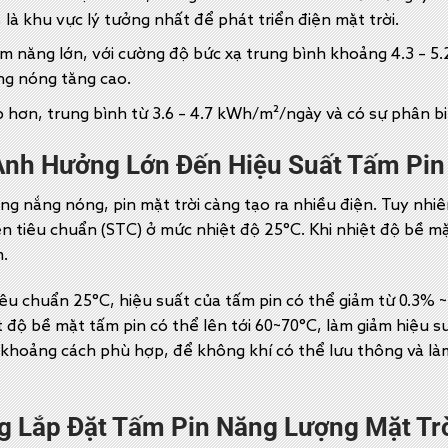
à khu vực lý tưởng nhất để phát triển điện mặt trời.
ềm năng lớn, với cường độ bức xạ trung bình khoảng 4.3 – 
ng nóng tăng cao.
hơn, trung bình từ 3.6 – 4.7 kWh/m²/ngày và có sự phân biệ
Ảnh Hưởng Lớn Đến Hiệu Suất Tấm Pin
g nắng nóng, pin mặt trời càng tạo ra nhiều điện. Tuy nhiên,
ện tiêu chuẩn (STC) ở mức nhiệt độ 25°C. Khi nhiệt độ bề m
m.
iêu chuẩn 25°C, hiệu suất của tấm pin có thể giảm từ 0.3%
 độ bề mặt tấm pin có thể lên tới 60~70°C, làm giảm hiệu su
ó khoảng cách phù hợp, để không khí có thể lưu thông và là
 Lắp Đặt Tấm Pin Năng Lượng Mặt Tr