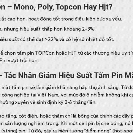
n – Mono, Poly, Topcon Hay Hjt
?
ất cao hơn, hoạt động tốt trong điều kiện bức xạ yếu.
n, nhưng hiệu suất thấp hơn khoảng 2–3%.
ệu suất có thể đạt >22% và có hệ số nhiệt độ tốt.
hể chọn tấm pin TOPCon hoặc HJT từ các thương hiệu uy t
in vượt trội hơn.
– Tác Nhân Giảm Hiệu Suất Tấm Pin M
ề mặt tấm pin sẽ làm giảm khả năng hấp thụ ánh sáng. Từ đó
u công nghiệp tại Việt Nam, với mức độ ô nhiễm không khí ca
thường xuyên vệ sinh định kỳ 3-6 tháng/lần.
cao tầng, cột điện, hoặc thậm chí là bóng của chính các dã
ảm sản lượng nghiêm trọng. Khi một cell pin bị che bóng, n
 (string) pin. Từ đó, gây ra hiện tượng “điểm nóng” (hot-sp