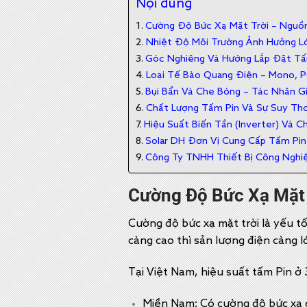
Nội dung
Cường Độ Bức Xạ Mặt Trời – Nguồ
Nhiệt Độ Môi Trường Ảnh Hưởng L
Góc Nghiêng Và Hướng Lắp Đặt Tấ
Loại Tế Bào Quang Điện – Mono, P
Bụi Bẩn Và Che Bóng – Tác Nhân G
Chất Lượng Tấm Pin Và Sự Suy Tho
Hiệu Suất Biến Tần (Inverter) Và 
Solar DH Đơn Vị Cung Cấp Tấm Pin
Công Ty TNHH Thiết Bị Công Nghi
Cường Độ Bức Xạ Mặt
Cường độ bức xạ mặt trời là yếu t
càng cao thì sản lượng điện càng 
Tại Việt Nam, hiệu suất tấm Pin ở
Miền Nam: Có cường độ bức xạ c