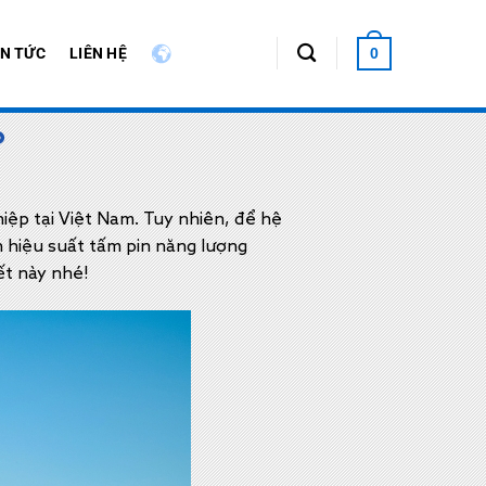
IN TỨC
LIÊN HỆ
0
?
iệp tại Việt Nam. Tuy nhiên, để hệ
n hiệu suất tấm pin năng lượng
iết này nhé!