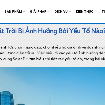
SẢN PHẨM
GIẢI PHÁP
DỊCH VỤ
KIẾN THỨC
T
t Trời Bị Ảnh Hưởng Bởi Yếu Tố Nào
hành lựa chọn hàng đầu, cho nhiều hộ gia đình và doanh ngh
ản lượng điện tối ưu. Việc hiểu rõ các yếu tố ảnh hưởng đế
y cùng Solar DH tìm hiểu chi tiết các yếu tố đó, trong bài v