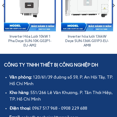
Inverter Hòa Lưới 10kW 1
Inverter hòa lưới 136kW
Pha Deye SUN-10K-G02P1-
Deye SUN-136K-G01P3-EU-
EU-AM2
AM8
Inverter Hòa Lưới 15kW 3 Pha Deye SUN-15K-G06P3-EU-BM2-P1
CÔNG TY TNHH THIẾT BỊ CÔNG NGHIỆP DH
Văn phòng:
120/61/39 đường số 59, P. An Hội Tây
, TP.
Hồ Chí Minh
Kho hàng
: 551/266 Lê Văn Khương, P. Tân Thới Hiệp,
TP. Hồ Chí Minh
Điện thoại
: 0967 517 968 - 0908 229 688