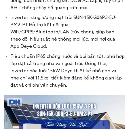
dòng, quá nhiệt, chống sét DC & AC cấp II, tùy chọn
AFCI chống cháy hồ quang trên mái….
Inverter năng lượng mặt trời SUN-15K-G06P3-EU-
BM2-P1 Hỗ trợ kết nối qua
WiFi/GPRS/Bluetooth/LAN (tùy chọn), giúp bạn
theo dõi hiệu suất hệ thống mọi lúc, mọi nơi qua
App Deye Cloud.
Tiêu chuẩn IP65 chống nước và bụi bẩn tốt, phù hợp
lắp đặt cả trong nhà và ngoài trời. Đồng thời,
Inverter hòa lưới 15kW Deye thiết kế nhỏ gọn và
nhẹ chỉ với 11.5kg, tiết kiệm đáng kể không gian lắp
đặt và chi phí vận chuyển.