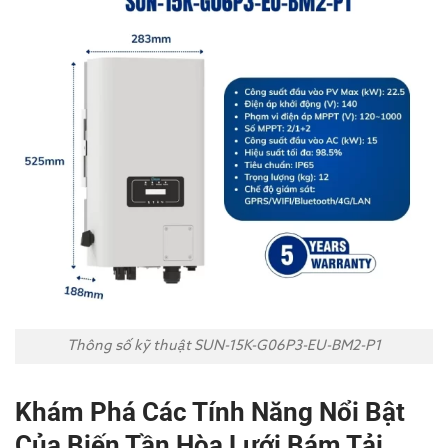
Thông số kỹ thuật SUN-15K-G06P3-EU-BM2-P1
Khám Phá Các Tính Năng Nổi Bật
Của Biến Tần Hòa Lưới Bám Tải