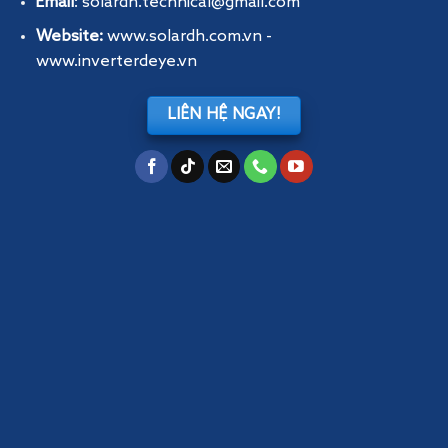
Email
: solardh.technical@gmail.com
Website:
www.solardh.com.vn
-
www.inverterdeye.vn
LIÊN HỆ NGAY!