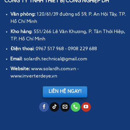
CÔNG TY TNHH THIẾT BỊ CÔNG NGHIỆP DH
Văn phòng:
120/61/39 đường số 59, P. An Hội Tây
, TP.
Hồ Chí Minh
Kho hàng
: 551/266 Lê Văn Khương, P. Tân Thới Hiệp,
TP. Hồ Chí Minh
Điện thoại
: 0967 517 968 - 0908 229 688
Email
: solardh.technical@gmail.com
Website:
www.solardh.com.vn
-
www.inverterdeye.vn
LIÊN HỆ NGAY!