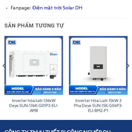
Fanpage:
Điện mặt trời Solar DH
SẢN PHẨM TƯƠNG TỰ
Inverter hòa lưới 136kW
Inverter Hòa Lưới 15kW 3
Deye SUN-136K-G01P3-EU-
Pha Deye SUN-15K-G06P3-
AM8
EU-BM2-P1
Inverter Hòa Lưới 20kW Deye SUN-20K-G05